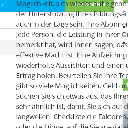
Moglichkeit, sich wieder auf eigene
0 Comments
der Unterstutzung Ihres Bildungsar
auch in der Lage sein, Ihre Abonnent
Jede Person, die Leistung in ihrer 
bemerkt hat, wird Ihnen sagen, dass
effektive Macht ist. Eine Aufzeichn
wiederholte Aussichten und einen
Ertrag holen. Beurteilen Sie Ihre T
gibt so viele Moglichkeiten, Geld o
Suchen Sie sich etwas aus, das Ihre
sehr ahnlich ist, damit Sie sich auf
langweilen. Checkliste die Faktoren,
oder die Dinge, auf die Sie speziali