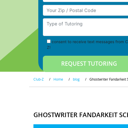
Your Zip/Postal Code
Type of Tutoring
consent to receive text messages from C
Z!
Club-Z
/
Home
/
blog
/
Ghostwriter Fandarkeit
GHOSTWRITER FANDARKEIT SC