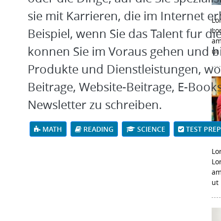
sie mit Karrieren, die im Internet e
Lo
Beispiel, wenn Sie das Talent fur d
Lo
am
konnen Sie im Voraus gehen und bi
ut
Produkte und Dienstleistungen, wo
Beitrage, Website-Beitrage, E-Book
Newsletter zu schreiben.
MATH
READING
SCIENCE
TEST PRE
Lo
Lo
am
ut