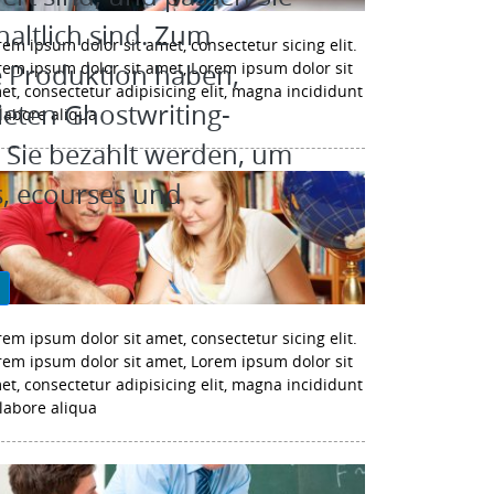
rhaltlich sind. Zum
rem ipsum dolor sit amet, consectetur sicing elit.
ie Produktion haben,
rem ipsum dolor sit amet, Lorem ipsum dolor sit
et, consectetur adipisicing elit, magna incididunt
eten Ghostwriting-
 labore aliqua
 Sie bezahlt werden, um
s, ecourses und
P
rem ipsum dolor sit amet, consectetur sicing elit.
rem ipsum dolor sit amet, Lorem ipsum dolor sit
et, consectetur adipisicing elit, magna incididunt
 labore aliqua