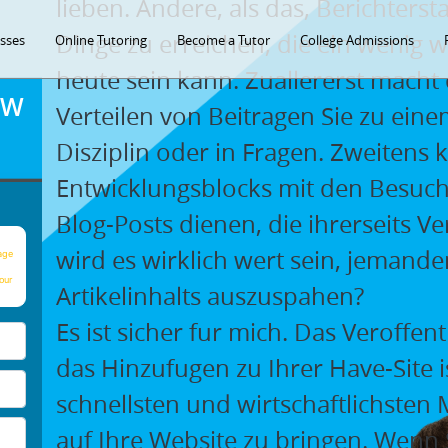
lieben. Andere, als das, Berichters
Dinge zu erreichen, die ein wenig 
asses
Online Tutoring
Become a Tutor
College Admissions
heute sein kann. Zuallererst macht 
OW
Verteilen von Beitragen Sie zu eine
Disziplin oder in Fragen. Zweitens 
Entwicklungsblocks mit den Besuche
Blog-Posts dienen, die ihrerseits V
wird es wirklich wert sein, jemand
age
our
Artikelinhalts auszuspahen?
Es ist sicher fur mich. Das Veroffe
das Hinzufugen zu Ihrer Have-Site i
schnellsten und wirtschaftlichsten M
auf Ihre Website zu bringen. Wenn 