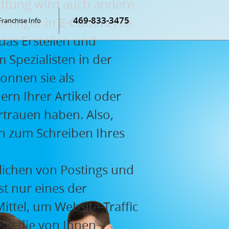
tattung wird auch andere
wichtiger in E-Commerce
469-833-3475
Franchise Info
das Erstellen und
m Spezialisten in der
konnen sie als
rn Ihrer Artikel oder
ertrauen haben. Also,
en zum Schreiben Ihres
ntlichen von Postings und
st nur eines der
ittel, um Website-Traffic
Sie die von Ihnen