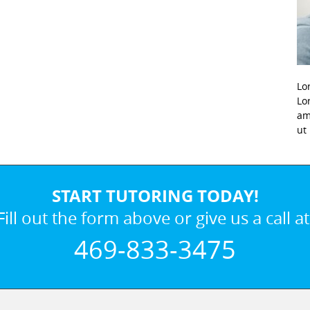
Lo
Lo
am
ut
START TUTORING TODAY!
Fill out the form above or give us a call at
469-833-3475