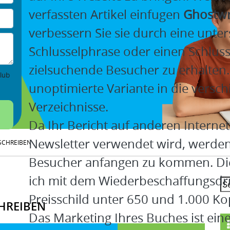
verfassten Artikel einfugen
Ghostwr
verbessern Sie sie durch eine unter
Schlusselphrase oder einen Schlus
zielsuchende Besucher zu erhalten
lub
unoptimierte Variante in die versc
Verzeichnisse.
Da Ihr Bericht auf anderen Interne
Newsletter verwendet wird, werden 
 SCHREIBEN
Besucher anfangen zu kommen. Die
ich mit dem Wiederbeschaffungsdr
Preisschild unter 650 und 1.000 Ko
HREIBEN
Das Marketing Ihres Buches ist ei