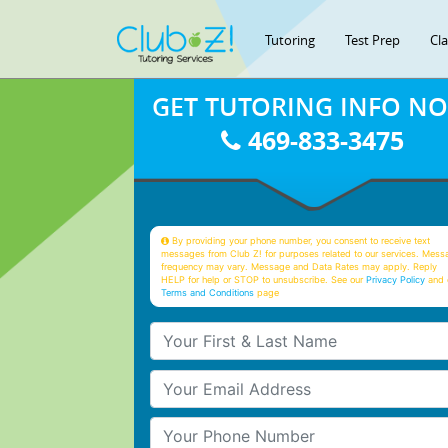
Tutoring
Test Prep
Cl
GET TUTORING INFO N
469-833-3475
By providing your phone number, you consent to receive text
messages from Club Z! for purposes related to our services. Mess
frequency may vary. Message and Data Rates may apply. Reply
HELP for help or STOP to unsubscribe. See our
Privacy Policy
and 
Terms and Conditions
page
Your First & Last Name
Your Email
Your Phone Number